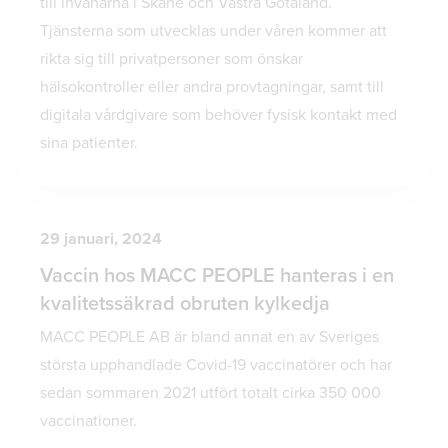
till invånarna i Skåne och Västra Götaland.
Tjänsterna som utvecklas under våren kommer att
rikta sig till privatpersoner som önskar
hälsokontroller eller andra provtagningar, samt till
digitala vårdgivare som behöver fysisk kontakt med
sina patienter.
29 januari, 2024
Vaccin hos MACC PEOPLE hanteras i en
kvalitetssäkrad obruten kylkedja
MACC PEOPLE AB är bland annat en av Sveriges
största upphandlade Covid-19 vaccinatörer och har
sedan sommaren 2021 utfört totalt cirka 350 000
vaccinationer.