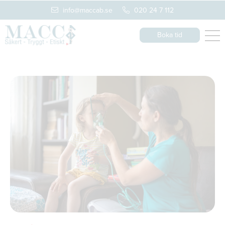
info@maccab.se
020 24 7 112
Boka tid