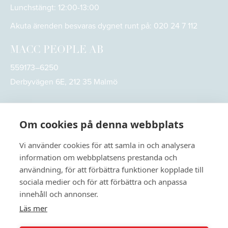
Lunchstängt: 12:00-13:00
Akuta ärenden besvaras dygnet runt på:
020 24 7 112
MACC PEOPLE AB
559173–6250
Derbyvägen 6E, 212 35 Malmö
Om cookies på denna webbplats
Vi använder cookies för att samla in och analysera
information om webbplatsens prestanda och
användning, för att förbättra funktioner kopplade till
sociala medier och för att förbättra och anpassa
innehåll och annonser.
Läs mer