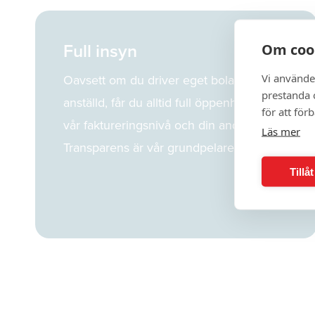
Full insyn
Om coo
Oavsett om du driver eget bolag eller är
Vi använde
prestanda o
anställd, får du alltid full öppenhet kring
för att för
vår faktureringsnivå och din andel.
Läs mer
Transparens är vår grundpelare.
Tillå