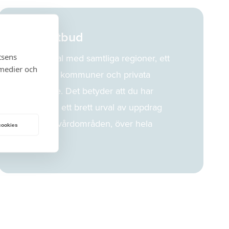
Stort utbud
tsens
Vi har avtal med samtliga regioner, ett
 medier och
stort antal kommuner och privata
vårdgivare. Det betyder att du har
tillgång till ett brett urval av uppdrag
inom alla vårdområden, över hela
 cookies
Sverige.