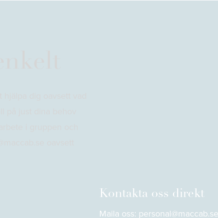
enkelt
t hjälpa dig oavsett vad
ll på just dina behov
marbete i gruppen och
al@maccab.se oavsett
Kontakta oss direkt
Maila oss: personal@maccab.s