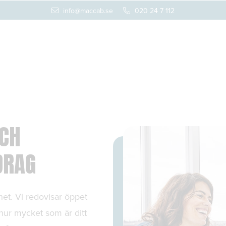
info@maccab.se
020 24 7 112
OCH
DRAG
het. Vi redovisar öppet
 hur mycket som är ditt