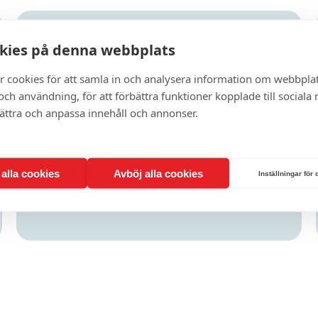
Vi är vårdgivare
kies på denna webbplats
r cookies för att samla in och analysera information om webbpla
Som vårdgivare förstår vi vad som krävs
ch användning, för att förbättra funktioner kopplade till sociala
för ett framgångsrikt samarbete. Vi
bättra och anpassa innehåll och annonser.
känner till behoven från båda sidor och
anpassar oss för att skapa bästa möjliga
förutsättningar för dig.
t alla cookies
Avböj alla cookies
Inställningar för