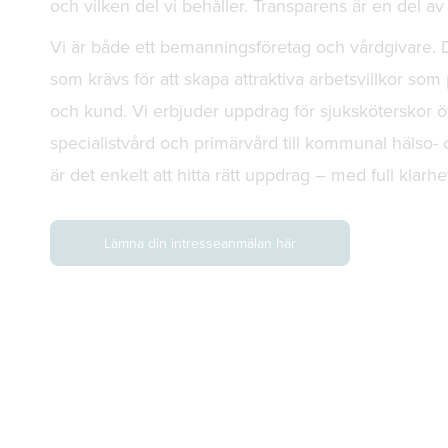
och vilken del vi behåller. Transparens är en del av vå
Vi är både ett bemanningsföretag och vårdgivare. Dä
som krävs för att skapa attraktiva arbetsvillkor som
och kund. Vi erbjuder uppdrag för sjuksköterskor ö
specialistvård och primärvård till kommunal hälso-
är det enkelt att hitta rätt uppdrag – med full klarhet
Lämna din intresseanmälan här