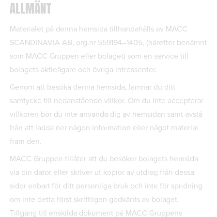
ALLMÄNT
Materialet på denna hemsida tillhandahålls av MACC
SCANDINAVIA AB, org.nr 559194–1405, (härefter benämnt
som MACC Gruppen eller bolaget) som en service till
bolagets aktieägare och övriga intressenter.
Genom att besöka denna hemsida, lämnar du ditt
samtycke till nedanstående villkor. Om du inte accepterar
villkoren bör du inte använda dig av hemsidan samt avstå
från att ladda ner någon information eller något material
fram den.
MACC Gruppen tillåter att du besöker bolagets hemsida
via din dator eller skriver ut kopior av utdrag från dessa
sidor enbart för ditt personliga bruk och inte för spridning
om inte detta först skriftligen godkänts av bolaget.
Tillgång till enskilda dokument på MACC Gruppens