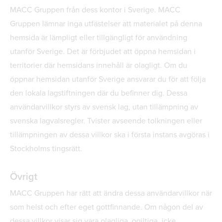
MACC Gruppen från dess kontor i Sverige. MACC
Gruppen lämnar inga utfästelser att materialet på denna
hemsida är lämpligt eller tillgängligt för användning
utanför Sverige. Det är förbjudet att öppna hemsidan i
territorier där hemsidans innehåll är olagligt. Om du
öppnar hemsidan utanför Sverige ansvarar du för att följa
den lokala lagstiftningen där du befinner dig. Dessa
användarvillkor styrs av svensk lag, utan tillämpning av
svenska lagvalsregler. Tvister avseende tolkningen eller
tillämpningen av dessa villkor ska i första instans avgöras i
Stockholms tingsrätt.
Övrigt
MACC Gruppen har rätt att ändra dessa användarvillkor när
som helst och efter eget gottfinnande. Om någon del av
dessa villkor visar sig vara olagliga, ogiltiga, icke