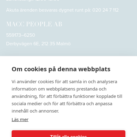
Akuta ärenden besvaras dygnet runt på:
020 24 7 112
MACC PEOPLE AB
559173–6250
Derbyvägen 6E, 212 35 Malmö
Om cookies på denna webbplats
Vi använder cookies för att samla in och analysera
information om webbplatsens prestanda och
användning, för att förbättra funktioner kopplade till
sociala medier och för att förbättra och anpassa
innehåll och annonser.
Läs mer
© 2026
MACC People. All rights reserved
Tillåt alla cookies