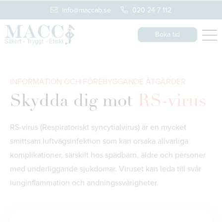
info@maccab.se
020 24 7 112
Boka tid
INFORMATION OCH FÖREBYGGANDE ÅTGÄRDER
Skydda dig mot
RS-virus
RS-virus (Respiratoriskt syncytialvirus) är en mycket
smittsam luftvägsinfektion som kan orsaka allvarliga
komplikationer, särskilt hos spädbarn, äldre och personer
med underliggande sjukdomar. Viruset kan leda till svår
lunginflammation och andningssvårigheter.