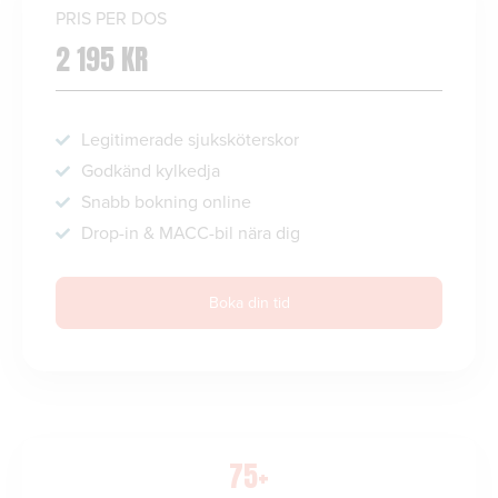
PRIS PER DOS
2 195 KR
Legitimerade sjuksköterskor
Godkänd kylkedja
Snabb bokning online
Drop-in & MACC-bil nära dig
Boka din tid
75+