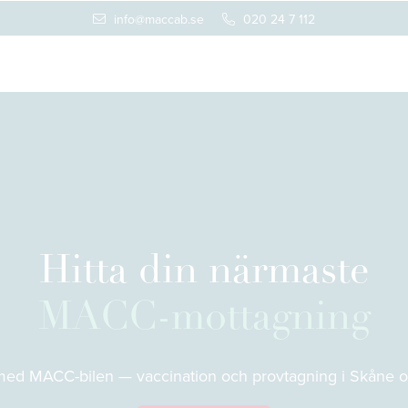
info@maccab.se
020 24 7 112
Hitta din närmaste
MACC-mottagning
 med MACC-bilen — vaccination och provtagning i Skåne o