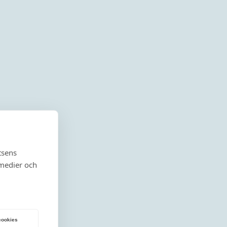
tsens
 medier och
 cookies