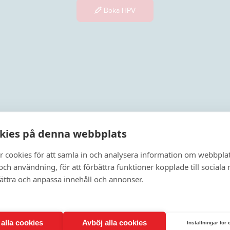
Boka HPV
kies på denna webbplats
kor att
r cookies för att samla in och analysera information om webbpla
t plats
ch användning, för att förbättra funktioner kopplade till sociala
bättra och anpassa innehåll och annonser.
nkt.
t alla cookies
Avböj alla cookies
Inställningar för