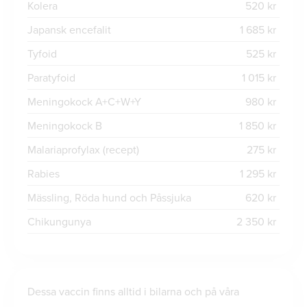
Kolera
520 kr
Japansk encefalit
1 685 kr
Tyfoid
525 kr
Paratyfoid
1 015 kr
Meningokock A+C+W+Y
980 kr
Meningokock B
1 850 kr
Malariaprofylax (recept)
275 kr
Rabies
1 295 kr
Mässling, Röda hund och Påssjuka
620 kr
Chikungunya
2 350 kr
Dessa vaccin finns alltid i bilarna och på våra