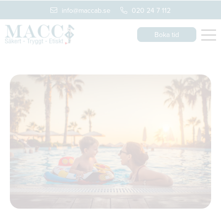
info@maccab.se
020 24 7 112
Boka tid