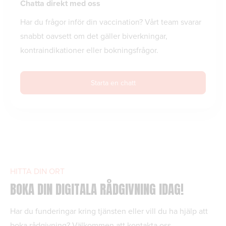
Chatta direkt med oss
Har du frågor inför din vaccination? Vårt team svarar
snabbt oavsett om det gäller biverkningar,
kontraindikationer eller bokningsfrågor.
Starta en chatt
HITTA DIN ORT
BOKA DIN DIGITALA RÅDGIVNING IDAG!
Har du funderingar kring tjänsten eller vill du ha hjälp att
boka rådgivning? Välkommen att
kontakta oss
.