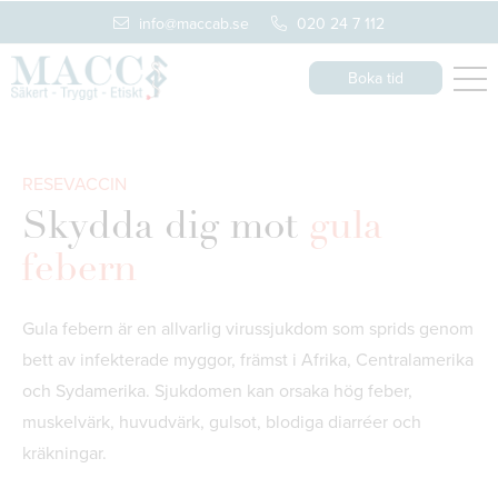
info@maccab.se
020 24 7 112
Boka tid
RESEVACCIN
Skydda dig mot
gula
febern
Gula febern är en allvarlig virussjukdom som sprids genom
bett av infekterade myggor, främst i Afrika, Centralamerika
och Sydamerika. Sjukdomen kan orsaka hög feber,
muskelvärk, huvudvärk, gulsot, blodiga diarréer och
kräkningar.