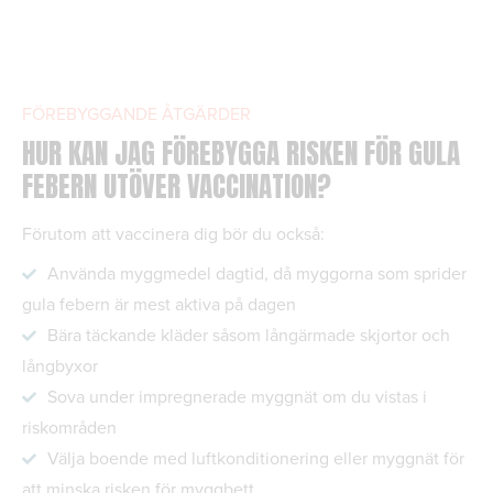
FÖREBYGGANDE ÅTGÄRDER
HUR KAN JAG FÖREBYGGA RISKEN FÖR GULA
FEBERN UTÖVER VACCINATION?
Förutom att vaccinera dig bör du också:
Använda myggmedel dagtid, då myggorna som sprider
gula febern är mest aktiva på dagen
Bära täckande kläder såsom långärmade skjortor och
långbyxor
Sova under impregnerade myggnät om du vistas i
riskområden
Välja boende med luftkonditionering eller myggnät för
att minska risken för myggbett