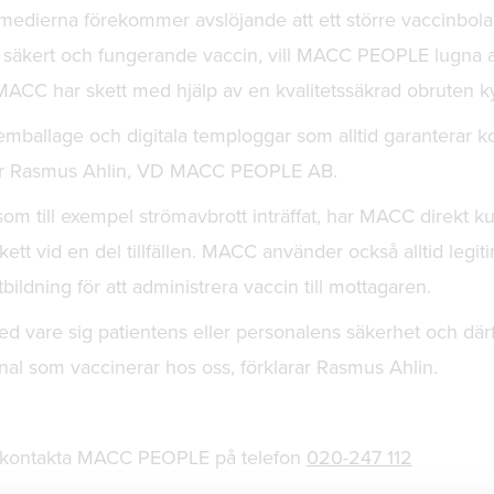
 medierna förekommer avslöjande att ett större vaccinbolag
la säkert och fungerande vaccin, vill MACC PEOPLE lugna a
 MACC har skett med hjälp av en kvalitetssäkrad obruten k
emballage och digitala temploggar som alltid garanterar k
ger Rasmus Ahlin, VD MACC PEOPLE AB.
 som till exempel strömavbrott inträffat, har MACC direkt
skett vid en del tillfällen. MACC använder också alltid leg
ildning för att administrera vaccin till mottagaren.
d vare sig patientens eller personalens säkerhet och därfö
nal som vaccinerar hos oss, förklarar Rasmus Ahlin.
r kontakta MACC PEOPLE på telefon
020-247 112