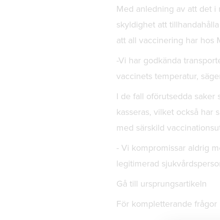
Med anledning av att det i
skyldighet att tillhandahål
att all vaccinering har hos
-Vi har godkända transport
vaccinets temperatur, sä
I de fall oförutsedda saker
kasseras, vilket också har 
med särskild vaccinationsutb
- Vi kompromissar aldrig me
legitimerad sjukvårdsperso
Gå till ursprungsartikeln
För kompletterande frågo