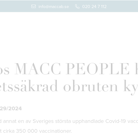
info@maccab.se
020 24 7 112
os MACC PEOPLE ha
etssäkrad obruten k
/29/2024
nnat en av Sveriges största upphandlade Covid-19 vacc
t cirka 350 000 vaccinationer.