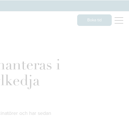
Boka tid
nteras i
ylkedja
inatörer och har sedan