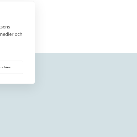
tsens
 medier och
 cookies