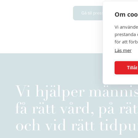
Gå till pressrum
Om coo
Vi använde
prestanda o
för att för
Läs mer
Tillå
Vi hjälper männis
få rätt vård, på rät
och vid rätt tidpu