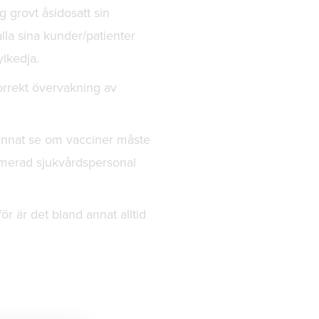
 grovt åsidosatt sin
lla sina kunder/patienter
ylkedja.
orrekt övervakning av
 kunnat se om vacciner måste
itimerad sjukvårdspersonal
r är det bland annat alltid