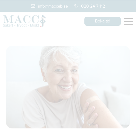
info@maccab.se
020 24 7 112
Boka tid