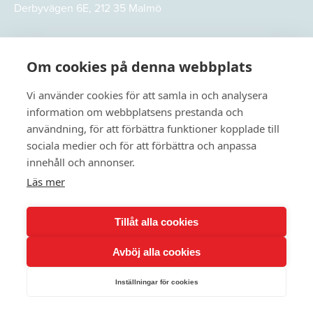
Derbyvägen 6E, 212 35 Malmö
Om cookies på denna webbplats
Vi använder cookies för att samla in och analysera
information om webbplatsens prestanda och
användning, för att förbättra funktioner kopplade till
sociala medier och för att förbättra och anpassa
innehåll och annonser.
Läs mer
© 2026
MACC People. All rights reserved
Tillåt alla cookies
Användarvillkor
Integritetspolicy
Avböj alla cookies
Kvalitets- miljö och arbetsmiljöpolicy
Personuppgiftspolicy
Powered by WebbEss
Inställningar för cookies