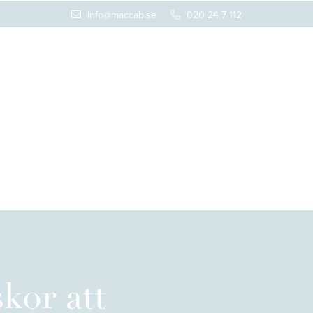
info@maccab.se
020 24 7 112
kor att