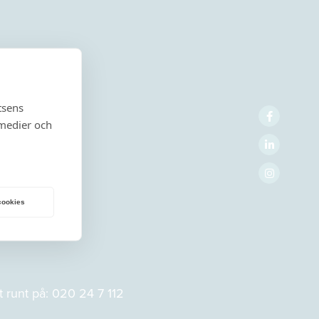
tsens
 medier och
 cookies
 runt på:
020 24 7 112