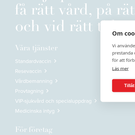
få rätt vård, på rät
och vid rätt tidpu
Om coo
Vi använde
Våra tjänster
prestanda o
för att för
Standardvaccin
Läs mer
Resevaccin
Vårdbemanning
Tillå
Provtagning
VIP-sjukvård och specialuppdrag
Medicinska intyg
För företag