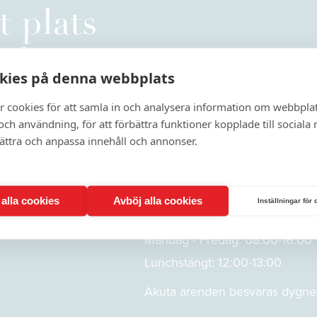
t plats
nkt.
kies på denna webbplats
r cookies för att samla in och analysera information om webbpla
Kontakta oss
ch användning, för att förbättra funktioner kopplade till sociala
bättra och anpassa innehåll och annonser.
Kundtjänst
Telefon:
020 24 7 112
E-post:
info@maccab.se
t alla cookies
Avböj alla cookies
Inställningar för
Öppettider
Måndag - Fredag: 08:00-16:00
Lunchstängt: 12:00-13:00
Akuta ärenden besvaras dygnet