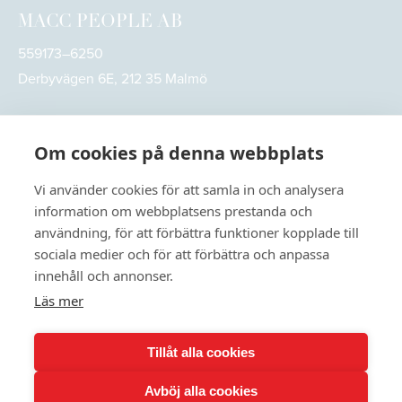
MACC PEOPLE AB
559173–6250
Derbyvägen 6E, 212 35 Malmö
Om cookies på denna webbplats
Vi använder cookies för att samla in och analysera
information om webbplatsens prestanda och
användning, för att förbättra funktioner kopplade till
sociala medier och för att förbättra och anpassa
innehåll och annonser.
Läs mer
© 2026
MACC People. All rights reserved
Tillåt alla cookies
Användarvillkor
Integritetspolicy
Avböj alla cookies
Kvalitets- miljö och arbetsmiljöpolicy
Personuppgiftspolicy