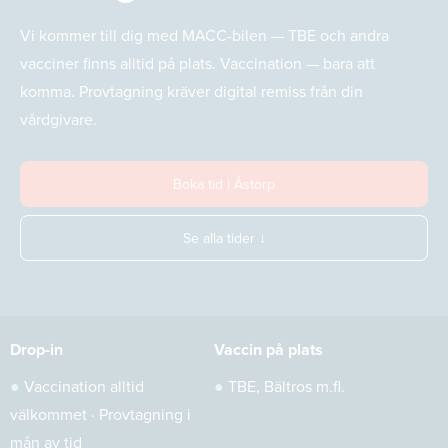
Vi kommer till dig med MACC-bilen — TBE och andra
vacciner finns alltid på plats. Vaccination — bara att
komma. Provtagning kräver digital remiss från din
vårdgivare.
Boka tid i Åstorp
Se alla tider ↓
Drop-in
Vaccin på plats
●
Vaccination alltid
●
TBE, Bältros m.fl.
välkommet · Provtagning i
mån av tid