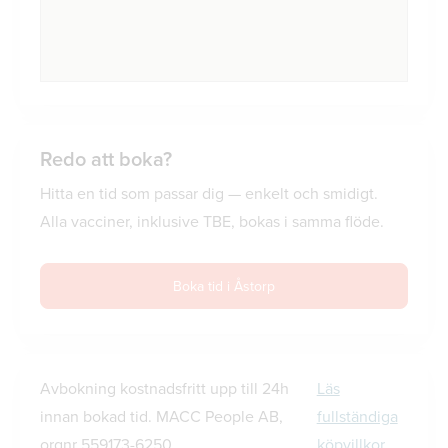
Redo att boka?
Hitta en tid som passar dig — enkelt och smidigt.
Alla vacciner, inklusive TBE, bokas i samma flöde.
Boka tid i Åstorp
Avbokning kostnadsfritt upp till 24h
Läs
innan bokad tid. MACC People AB,
fullständiga
orgnr 559173-6250.
köpvillkor