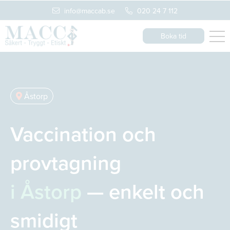
info@maccab.se
020 24 7 112
Boka tid
Åstorp
Vaccination och
provtagning
i Åstorp
— enkelt och
smidigt