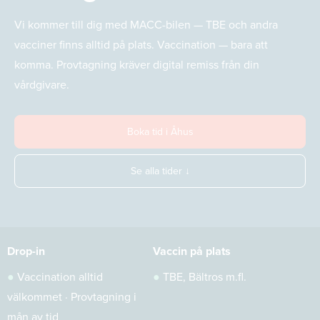
Vi kommer till dig med MACC-bilen — TBE och andra
vacciner finns alltid på plats. Vaccination — bara att
komma. Provtagning kräver digital remiss från din
vårdgivare.
Boka tid i Åhus
Se alla tider ↓
Drop-in
Vaccin på plats
●
Vaccination alltid
●
TBE, Bältros m.fl.
välkommet · Provtagning i
mån av tid