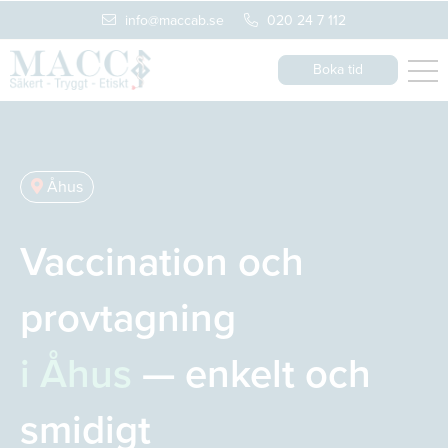
info@maccab.se
020 24 7 112
Boka tid
Åhus
Vaccination och
provtagning
i Åhus
— enkelt och
smidigt