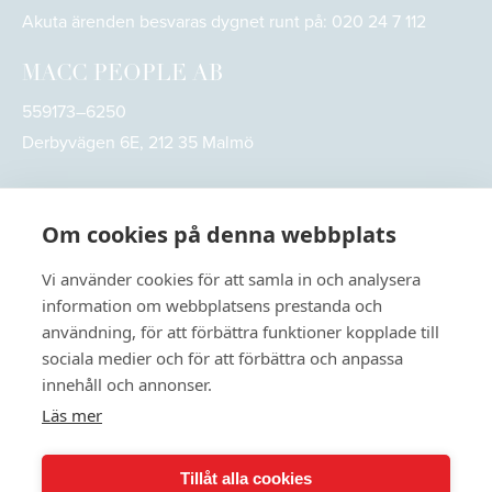
Akuta ärenden besvaras dygnet runt på:
020 24 7 112
MACC PEOPLE AB
559173–6250
Derbyvägen 6E, 212 35 Malmö
Om cookies på denna webbplats
Vi använder cookies för att samla in och analysera
information om webbplatsens prestanda och
användning, för att förbättra funktioner kopplade till
sociala medier och för att förbättra och anpassa
innehåll och annonser.
Läs mer
© 2026
MACC People. All rights reserved
Tillåt alla cookies