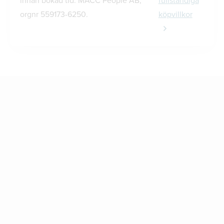
innan bokad tid. MACC People AB,
fullständiga
orgnr 559173-6250.
köpvillkor