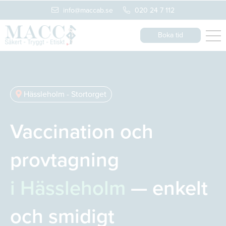
info@maccab.se
020 24 7 112
Boka tid
Hässleholm - Stortorget
Vaccination och
provtagning
i Hässleholm
— enkelt
och smidigt