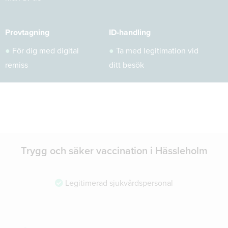
Provtagning
ID-handling
●
För dig med digital
●
Ta med legitimation vid
remiss
ditt besök
Trygg och säker vaccination i Hässleholm
Legitimerad sjukvårdspersonal