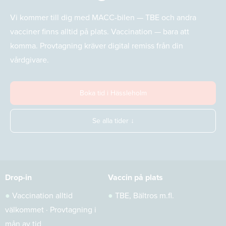
Vi kommer till dig med MACC-bilen — TBE och andra
vacciner finns alltid på plats. Vaccination — bara att
komma. Provtagning kräver digital remiss från din
vårdgivare.
Boka tid i Hässleholm
Se alla tider ↓
Drop-in
Vaccin på plats
●
Vaccination alltid
●
TBE, Bältros m.fl.
välkommet · Provtagning i
mån av tid