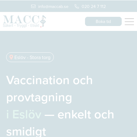
info@maccab.se
020 24 7 112
Boka tid
Eslöv - Stora torg
Vaccination och
provtagning
i Eslöv
— enkelt och
smidigt