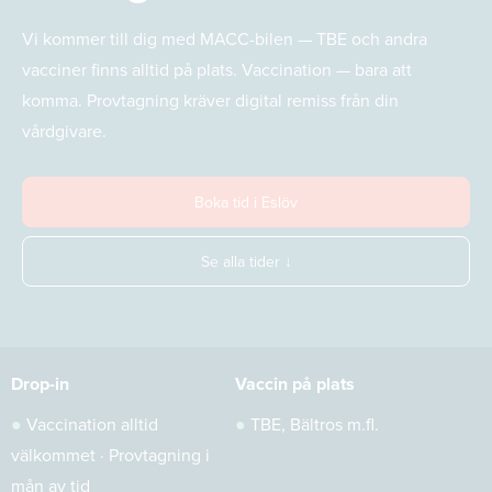
Vi kommer till dig med MACC-bilen — TBE och andra
vacciner finns alltid på plats. Vaccination — bara att
komma. Provtagning kräver digital remiss från din
vårdgivare.
Boka tid i Eslöv
Se alla tider ↓
Drop-in
Vaccin på plats
●
Vaccination alltid
●
TBE, Bältros m.fl.
välkommet · Provtagning i
mån av tid