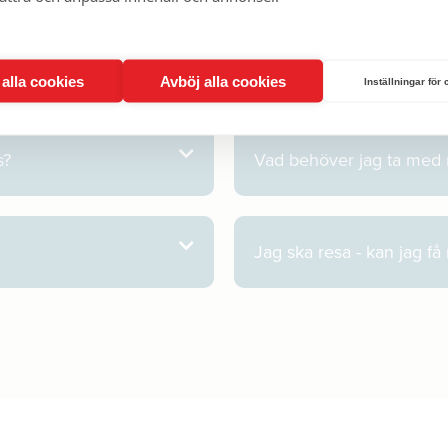
Har ni TBE-vaccinet på pl
t alla cookies
Avböj alla cookies
Inställningar för
s?
Vad behöver jag ta med
Jag ska resa - kan jag få