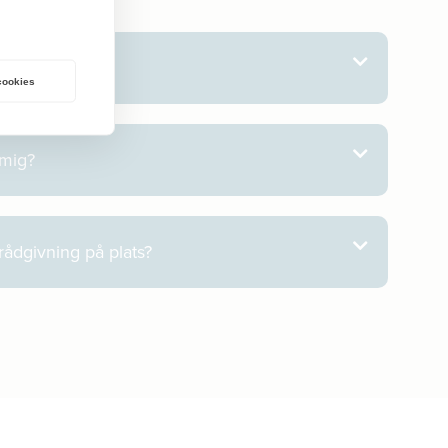
ats?
 cookies
 mig?
 rådgivning på plats?