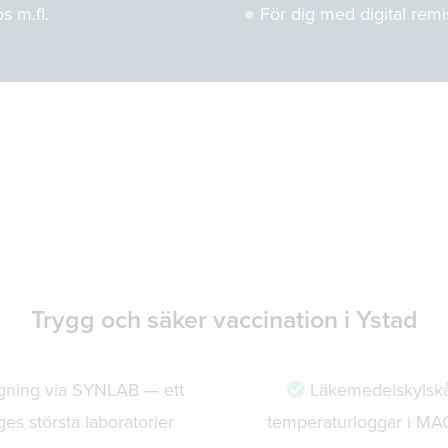
s m.fl.
●
För dig med digital remi
Trygg och säker vaccination i Ystad
gning via SYNLAB — ett
Läkemedelskylsk
ges största laboratorier
temperaturloggar i MA