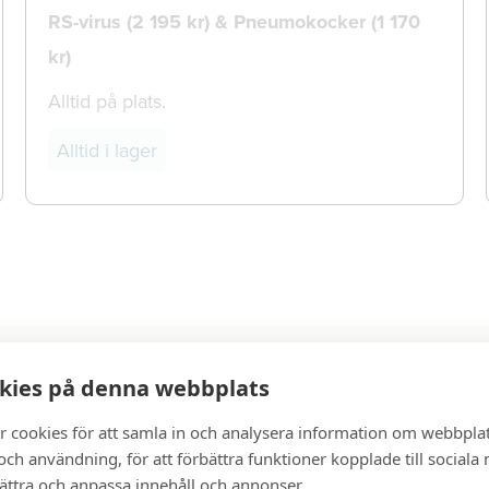
RS-virus (2 195 kr) & Pneumokocker (1 170
kr)
Alltid på plats.
Alltid i lager
kies på denna webbplats
r cookies för att samla in och analysera information om webbpla
ch användning, för att förbättra funktioner kopplade till sociala
bättra och anpassa innehåll och annonser.