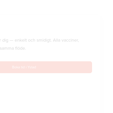
r dig — enkelt och smidigt. Alla vacciner,
i samma flöde.
Boka tid i Ystad