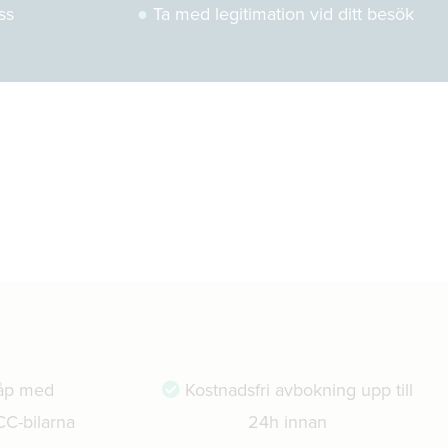
ss
●
Ta med legitimation vid ditt besök
åp med
Kostnadsfri avbokning upp till
CC-bilarna
24h innan