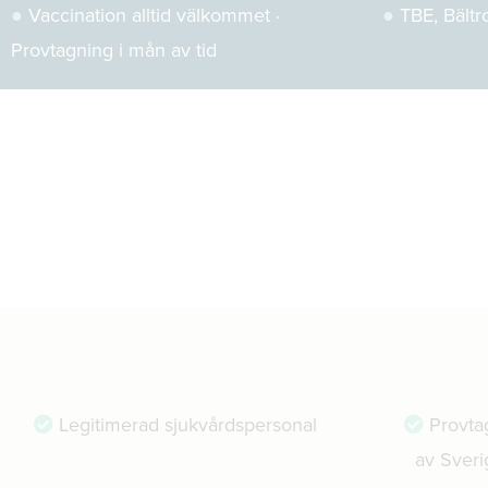
●
Vaccination alltid välkommet ·
●
TBE, Bältro
Provtagning i mån av tid
Legitimerad sjukvårdspersonal
Provta
av Sveri