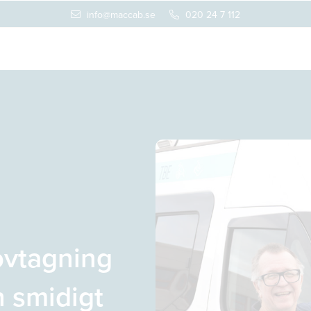
info@maccab.se
020 24 7 112
ovtagning
 smidigt