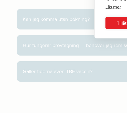
Läs mer
Kan jag komma utan bokning?
Tillå
Hur fungerar provtagning — behöver jag remis
Gäller tiderna även TBE-vaccin?