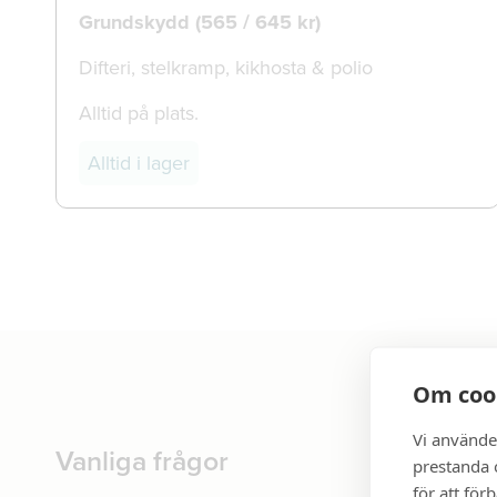
Grundskydd (565 / 645 kr)
Difteri, stelkramp, kikhosta & polio
Alltid på plats.
Alltid i lager
Om coo
Vi använde
Vanliga frågor
prestanda o
för att för