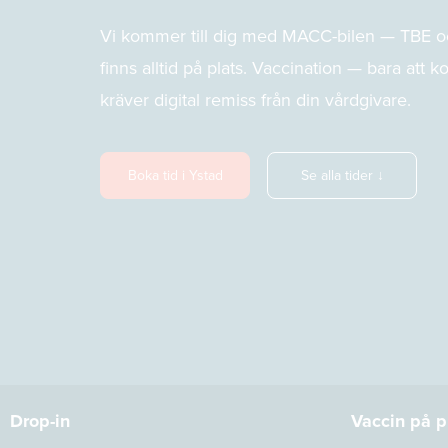
Vi kommer till dig med MACC-bilen — TBE o
finns alltid på plats. Vaccination — bara att
kräver digital remiss från din vårdgivare.
Boka tid i Ystad
Se alla tider ↓
Drop-in
Vaccin på p