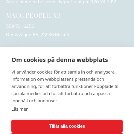
Akuta ärenden besvaras dygnet runt på:
020 24 7 112
MACC PEOPLE AB
559173–6250
Derbyvägen 6E, 212 35 Malmö
Om cookies på denna webbplats
Vi använder cookies för att samla in och analysera
information om webbplatsens prestanda och
användning, för att förbättra funktioner kopplade till
sociala medier och för att förbättra och anpassa
innehåll och annonser.
Läs mer
© 2026
MACC People. All rights reserved
Tillåt alla cookies