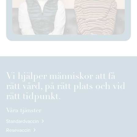
Vi hjälper människor att få
rätt vård, på rätt plats och vid
rätt tidpunkt.
Våra tjänster
Standardvaccin
Resevaccin