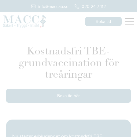
info@maccab.se
020 24 7 112
Boka tid
Kostnadsfri TBE-
grundvaccination för
treåringar
Boka tid här
Nu startar erbjudandet om kostnadsfri TBE-