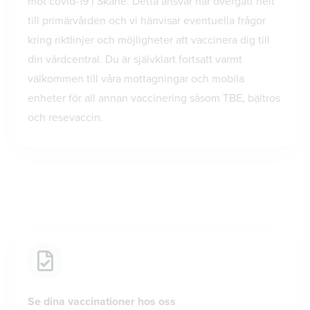
mot covid-19 i Skåne. Detta ansvar har övergått helt
till primärvården och vi hänvisar eventuella frågor
kring riktlinjer och möjligheter att vaccinera dig till
din vårdcentral. Du är självklart fortsatt varmt
välkommen till våra mottagningar och mobila
enheter för all annan vaccinering såsom TBE, bältros
och resevaccin.
Se dina vaccinationer hos oss