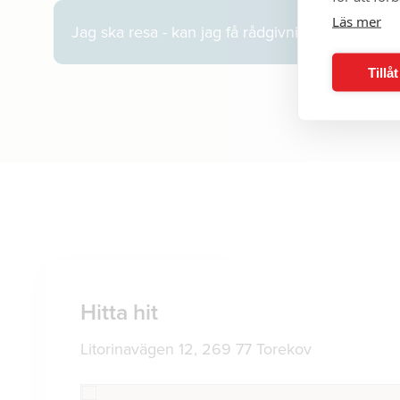
Läs mer
Jag ska resa - kan jag få rådgivning på plats?
Tillå
Hitta hit
Litorinavägen 12, 269 77 Torekov