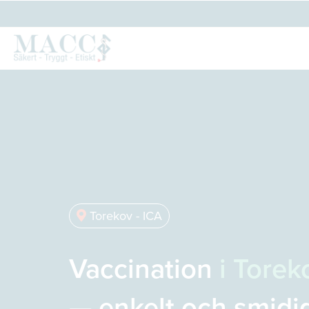
Torekov - ICA
Vaccination
i Torek
— enkelt och smidi