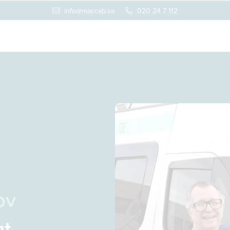
info@maccab.se
020 24 7 112
ov
gt