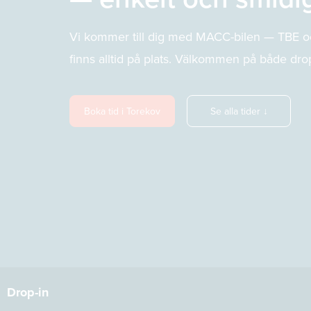
Vi kommer till dig med MACC-bilen — TBE o
finns alltid på plats. Välkommen på både dro
Boka tid i Torekov
Se alla tider ↓
Drop-in