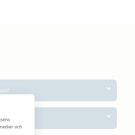
ats?
vaccin?
tsens
 medier och