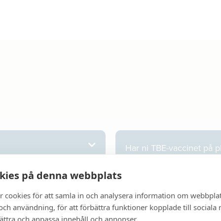
Har ni TBE-vaccinet på pl
kies på denna webbplats
Gäller tiderna även TBE-
r cookies för att samla in och analysera information om webbpla
ch användning, för att förbättra funktioner kopplade till sociala
bättra och anpassa innehåll och annonser.