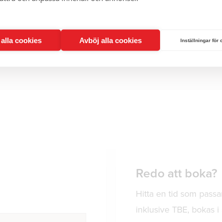
t alla cookies
Avböj alla cookies
Inställningar för
Redo att boka?
Hitta en tid som passa
inklusive TBE, bokas 