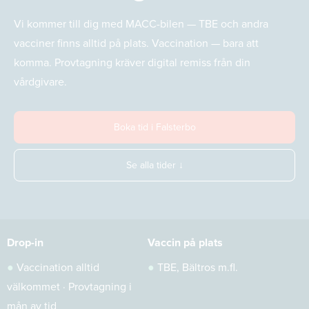
Vi kommer till dig med MACC-bilen — TBE och andra
vacciner finns alltid på plats. Vaccination — bara att
komma. Provtagning kräver digital remiss från din
vårdgivare.
Boka tid i Falsterbo
Se alla tider ↓
Drop-in
Vaccin på plats
●
Vaccination alltid
●
TBE, Bältros m.fl.
välkommet · Provtagning i
mån av tid