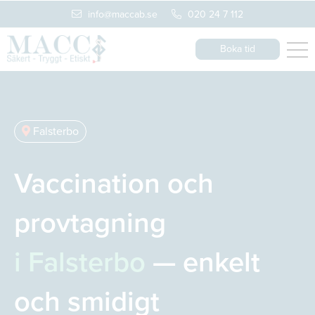
info@maccab.se
020 24 7 112
Boka tid
Falsterbo
Vaccination och
provtagning
i Falsterbo
— enkelt
och smidigt