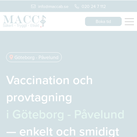
info@maccab.se
020 24 7 112
Boka tid
Göteborg - Påvelund
Vaccination och
provtagning
i Göteborg - Påvelund
— enkelt och smidigt