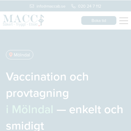
info@maccab.se
020 24 7 112
Boka tid
Mölndal
Vaccination och
provtagning
i Mölndal
— enkelt och
smidigt