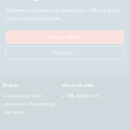
Välkommen att besöka vår mottagning — TBE och andra
vacciner finns alltid på plats.
Boka tid i Mölndal
Se alla tider ↓
Drop-in
Vaccin på plats
●
Vaccination alltid
●
TBE, Bältros m.fl.
välkommet · Provtagning i
mån av tid