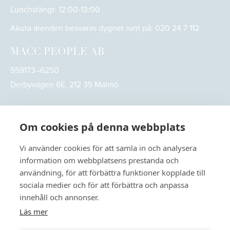
Lunchstängt: 12:00-13:00
Akuta ärenden besvaras dygnet runt på:
020 24 7 112
MACC PEOPLE AB
559173–6250
Derbyvägen 6E, 212 35 Malmö
Om cookies på denna webbplats
Vi använder cookies för att samla in och analysera
information om webbplatsens prestanda och
användning, för att förbättra funktioner kopplade till
sociala medier och för att förbättra och anpassa
innehåll och annonser.
Läs mer