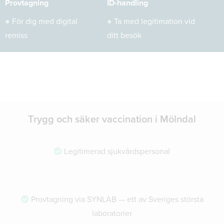
Provtagning
ID-handling
●
För dig med digital
●
Ta med legitimation vid
remiss
ditt besök
Trygg och säker vaccination i Mölndal
Legitimerad sjukvårdspersonal
Provtagning via SYNLAB — ett av Sveriges största
laboratorier