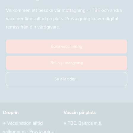
Välkommen att besöka vår mottagning — TBE och andra
vacciner finns alltid på plats. Provtagning kräver digital
remiss från din vårdgivare.
Boka vaccinering
Boka provtagning
Se alla tider ↓
Drop-in
Vaccin på plats
●
Vaccination alltid
●
TBE, Bältros m.fl.
välkommet · Provtagning i