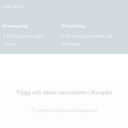
mån av tid
Provtagning
ID-handling
●
För dig med digital
●
Ta med legitimation vid
remiss
ditt besök
Trygg och säker vaccination i Kungälv
Legitimerad sjukvårdspersonal