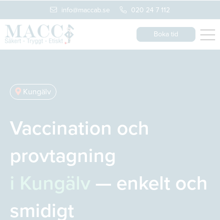
info@maccab.se
020 24 7 112
Boka tid
Kungälv
Vaccination och
provtagning
i Kungälv
— enkelt och
smidigt