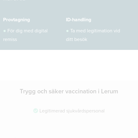
Provtagning
ID-handling
●
För dig med digital
●
Ta med legitimation vid
remiss
ditt besök
Trygg och säker vaccination i Lerum
Legitimerad sjukvårdspersonal