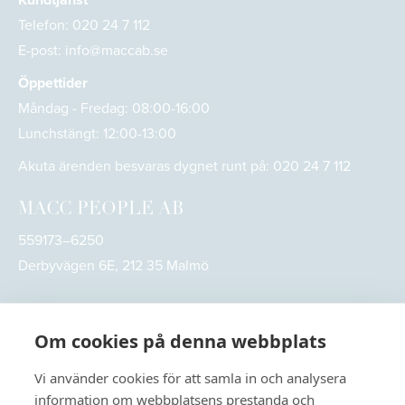
Telefon:
020 24 7 112
E-post:
info@maccab.se
Öppettider
Måndag - Fredag: 08:00-16:00
Lunchstängt: 12:00-13:00
Akuta ärenden besvaras dygnet runt på:
020 24 7 112
MACC PEOPLE AB
559173–6250
Derbyvägen 6E, 212 35 Malmö
Om cookies på denna webbplats
Vi använder cookies för att samla in och analysera
information om webbplatsens prestanda och