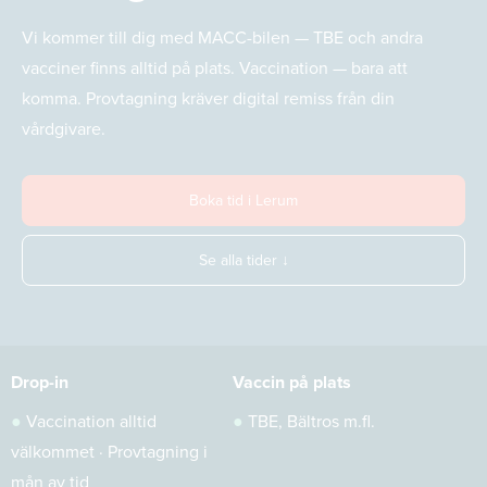
Vi kommer till dig med MACC-bilen — TBE och andra
vacciner finns alltid på plats. Vaccination — bara att
komma. Provtagning kräver digital remiss från din
vårdgivare.
Boka tid i Lerum
Se alla tider ↓
Drop-in
Vaccin på plats
●
Vaccination alltid
●
TBE, Bältros m.fl.
välkommet · Provtagning i
mån av tid