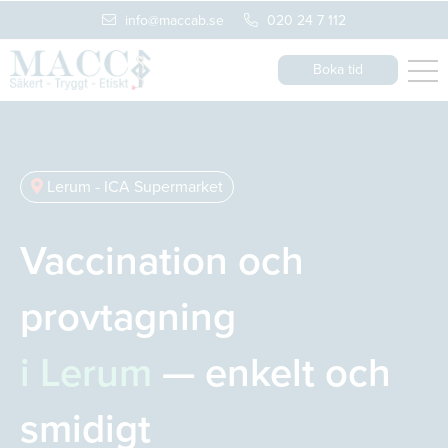
info@maccab.se
020 24 7 112
Boka tid
Lerum - ICA Supermarket
Vaccination och
provtagning
i Lerum
— enkelt och
smidigt