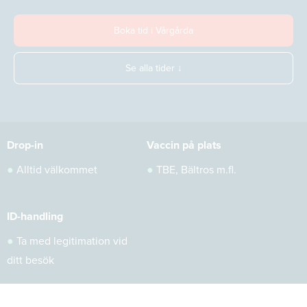
Boka tid i Vårgårda
Se alla tider ↓
Drop-in
Vaccin på plats
●
Alltid välkommet
●
TBE, Bältros m.fl.
ID-handling
●
Ta med legitimation vid
ditt besök