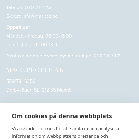
Telefon:
020 24 7 112
E-post:
info@maccab.se
Öppettider
Måndag - Fredag: 08:00-16:00
Lunchstängt: 12:00-13:00
Akuta ärenden besvaras dygnet runt på:
020 24 7 112
MACC PEOPLE AB
559173–6250
Derbyvägen 6E, 212 35 Malmö
Om cookies på denna webbplats
Vi använder cookies för att samla in och analysera
information om webbplatsens prestanda och