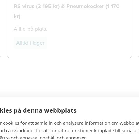
RS-virus (2 195 kr) & Pneumokocker (1 170
kr)
Alltid på plats.
Alltid i lager
kies på denna webbplats
r cookies för att samla in och analysera information om webbpla
ch användning, för att förbättra funktioner kopplade till sociala
bättra och anpassa innehåll och annonser.