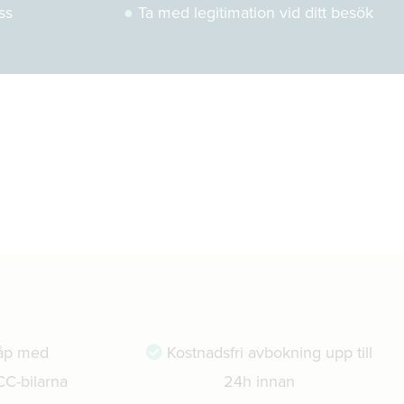
ss
●
Ta med legitimation vid ditt besök
åp med
Kostnadsfri avbokning upp till
CC-bilarna
24h innan