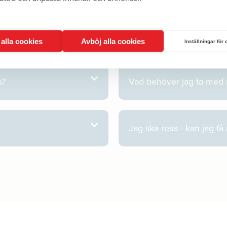
Har ni TBE-vaccinet på pl
t alla cookies
Avböj alla cookies
Inställningar för
s?
Vad behöver jag ta med
Jag ska resa - kan jag få