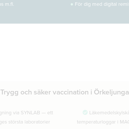
s m.fl.
●
För dig med digital remi
Trygg och säker vaccination i Örkeljunga
gning via SYNLAB — ett
Läkemedelskylsk
ges största laboratorier
temperaturloggar i MA