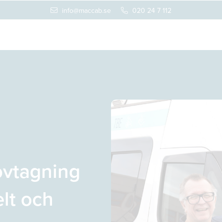
info@maccab.se
020 24 7 112
ovtagning
lt och