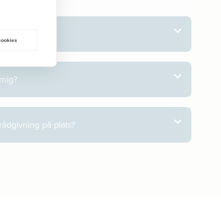
ats?
 cookies
 mig?
 rådgivning på plats?