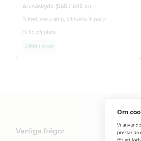
Grundskydd (565 / 645 kr)
Difteri, stelkramp, kikhosta & polio
Alltid på plats.
Alltid i lager
Om coo
Vi använde
Vanliga frågor
prestanda o
för att för