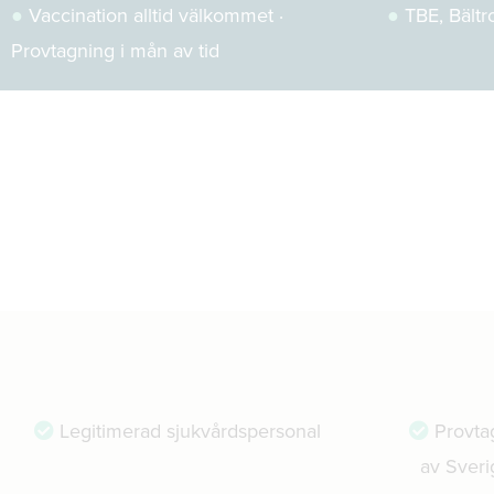
●
Vaccination alltid välkommet ·
●
TBE, Bältro
Provtagning i mån av tid
Legitimerad sjukvårdspersonal
Provta
av Sveri