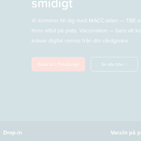
smidigt
Vi kommer till dig med MACC-bilen — TBE o
finns alltid på plats. Vaccination — bara att
kräver digital remiss från din vårdgivare.
Boka tid i Örkeljunga
Se alla tider ↓
Drop-in
Vaccin på p