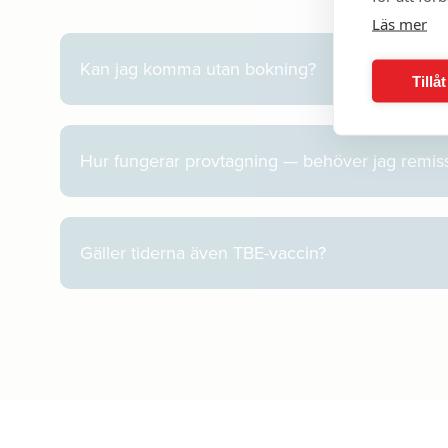
Läs mer
Kan jag komma utan bokning?
Tillå
Hur fungerar provtagning — behöver jag remis
Gäller tiderna även TBE-vaccin?