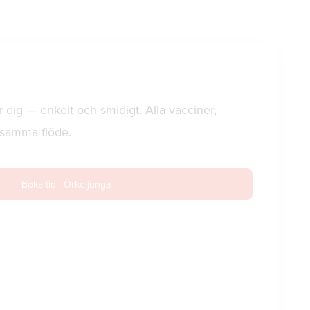
r dig — enkelt och smidigt. Alla vacciner,
i samma flöde.
Boka tid i Örkeljunga